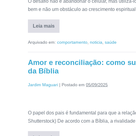
O desafio não é abandonar o celular, mas utilizá-
bem e não um obstáculo ao crescimento espiritual
Leia mais
Arquivado em:
comportamento
,
noticia
,
saúde
Amor e reconciliação: como sup
da Bíblia
Jardim Maguari
|
Postado em
05/09/2025
O papel dos pais é fundamental para que a relaçã
Shutterstock) De acordo com a Bíblia, a rivalidad