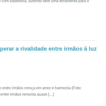
lo com sabedoria, fazendo dele uma ferramenta para o
erar a rivalidade entre irmãos à luz
o entre irmãos cresça em amor e harmonia (Foto:
e entre irmãos remonta quase […]