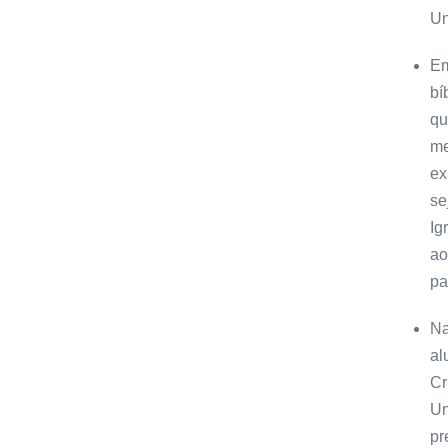
Un
Em
bí
qu
me
ex
se
Ig
ao
pa
Na
al
Cr
Un
pr