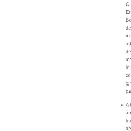
Cl
En
Be
de
me
ad
de
me
in
co
ig
pa
A 
ab
tr
de