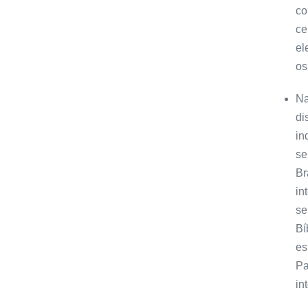
co
ce
el
os
N
di
in
se
Br
in
se
Bí
es
Pa
in