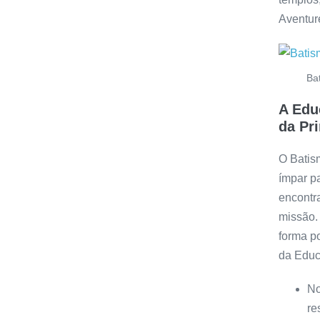
Aventur
Ba
A Edu
da Pr
O Batis
ímpar pa
encontra
missão.
forma p
da Educ
No
re