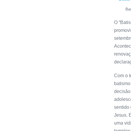
Ba
O “Bati
promovi
setembro
Acontece
renovaçã
declara
Com o t
batismo
decisão
adolesce
sentido
Jesus. 
uma vid
templos