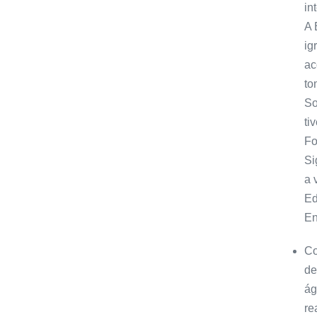
in
A 
ig
ac
to
So
ti
Fo
Si
a 
Ed
En
Co
de
ág
re