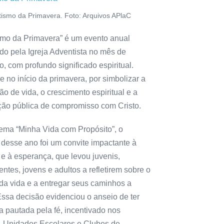
tismo da Primavera. Foto: Arquivos APlaC
smo da Primavera” é um evento anual
do pela Igreja Adventista no mês de
, com profundo significado espiritual.
 no início da primavera, por simbolizar a
o de vida, o crescimento espiritual e a
ção pública de compromisso com Cristo.
ema “Minha Vida com Propósito”, o
 desse ano foi um convite impactante à
 e à esperança, que levou juvenis,
ntes, jovens e adultos a refletirem sobre o
 da vida e a entregar seus caminhos a
Essa decisão evidenciou o anseio de ter
a pautada pela fé, incentivado nos
, Unidades Escolares e Clubes de