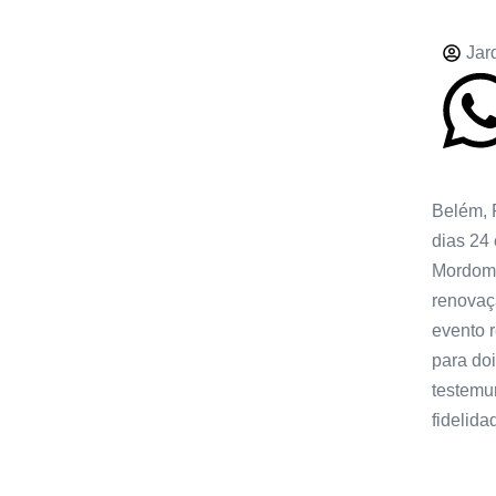
Jar
Belém, 
dias 24
Mordomi
renovaç
evento 
para doi
testemu
fidelida