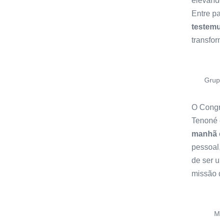
elevand
Entre pa
testem
transfor
Grup
O Congr
Tenoné 
manhã
pessoal
de ser 
missão 
M