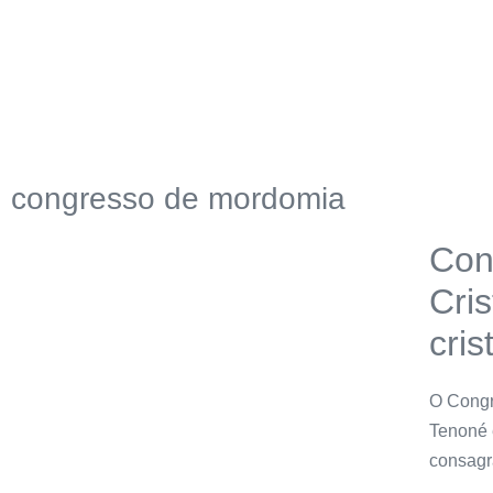
congresso de mordomia
Con
Cris
cris
O Congr
Tenoné 
consagr