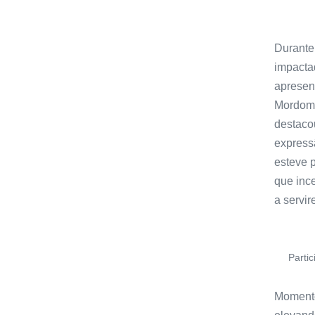
Durante
impacta
apresen
Mordomi
destaco
express
esteve 
que ince
a servir
Parti
Moment