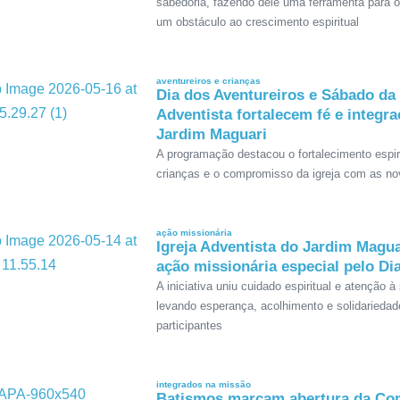
sabedoria, fazendo dele uma ferramenta para 
um obstáculo ao crescimento espiritual
aventureiros e crianças
Dia dos Aventureiros e Sábado da
Adventista fortalecem fé e integr
Jardim Maguari
A programação destacou o fortalecimento espir
crianças e o compromisso da igreja com as n
ação missionária
Igreja Adventista do Jardim Magua
ação missionária especial pelo Di
A iniciativa uniu cuidado espiritual e atenção à
levando esperança, acolhimento e solidariedad
participantes
integrados na missão
Batismos marcam abertura da Co