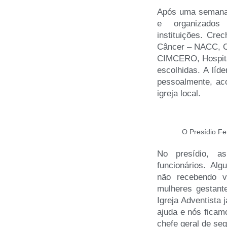
Após uma semana 
e organizados
instituições. Cr
Câncer – NACC, C
CIMCERO, Hospita
escolhidas. A líd
pessoalmente, ac
igreja local.
O Presídio F
No presídio, a
funcionários. Al
não recebendo v
mulheres gestant
Igreja Adventista 
ajuda e nós ficam
chefe geral de seg