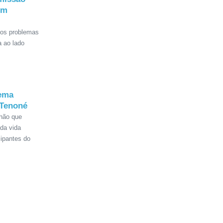
om
dos problemas
a ao lado
tema
 Tenoné
hão que
da vida
cipantes do