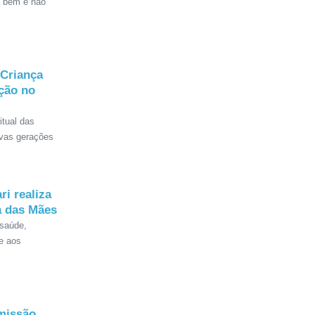
o bem e não
 Criança
ação no
itual das
ovas gerações
ri realiza
a das Mães
 saúde,
e aos
missão