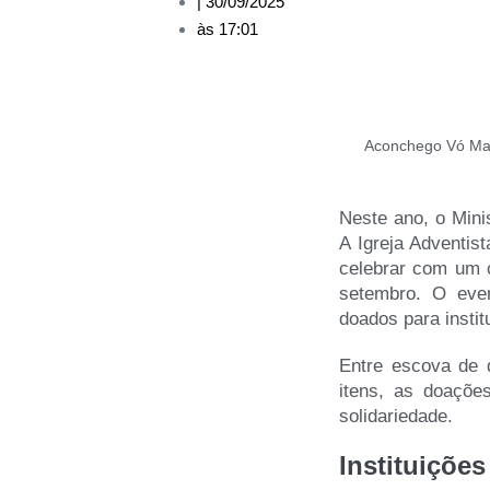
|
30/09/2025
às
17:01
Aconchego Vó Mar
Neste ano, o Mini
A Igreja Adventis
celebrar com um 
setembro. O even
doados para instit
Entre escova de d
itens, as doaçõ
solidariedade.
Instituiçõe