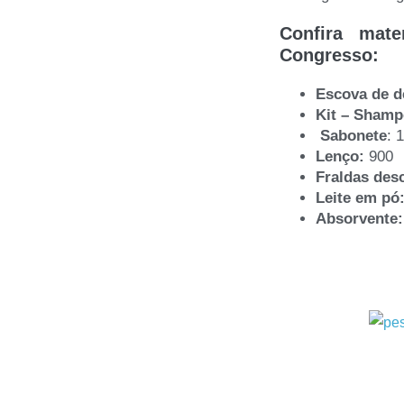
Confira mate
Congresso:
Escova de d
Kit – Shamp
Sabonete
: 
Lenço:
900
Fraldas desc
Leite em pó
Absorvente: