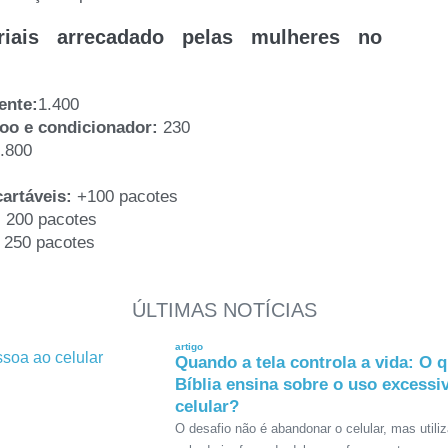
riais arrecadado pelas mulheres no
ente:
1.400
oo e condicionador:
230
1.800
artáveis:
+100 pacotes
:
200 pacotes
250 pacotes
ÚLTIMAS NOTÍCIAS
artigo
Quando a tela controla a vida: O q
Bíblia ensina sobre o uso excessi
celular?
O desafio não é abandonar o celular, mas utili