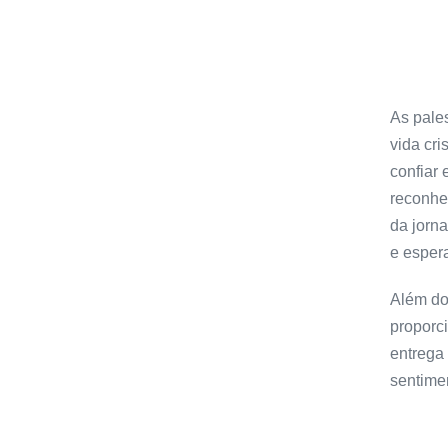
As pale
vida cri
confiar
reconhe
da jorn
e espera
Além do
proporc
entrega 
sentime