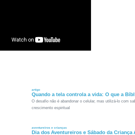
artigo
Quando a tela controla a vida: O que a Bíb
O desafio não é abandonar o celular, mas utilizá-lo com s
crescimento espiritual
aventureiros e crianças
Dia dos Aventureiros e Sábado da Criança 