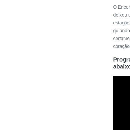
O Encon
deixou 
estaçõe
guiando
certame
coração
Progr
abaix