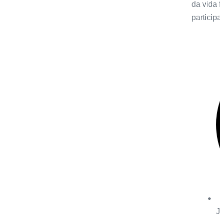
da vida 
particip
J