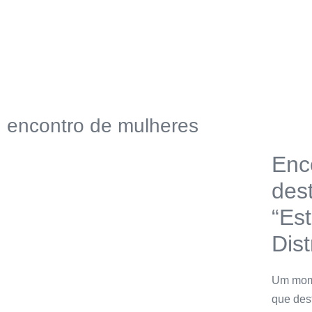
encontro de mulheres
Enc
des
“Es
Dist
Um mome
que des