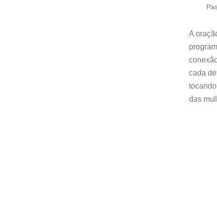
Pas
A oração
program
conexão
cada det
tocando
das mul