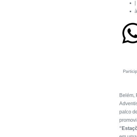
|
Partici
Belém, P
Adventi
palco d
promovi
“Estaç
em uma 