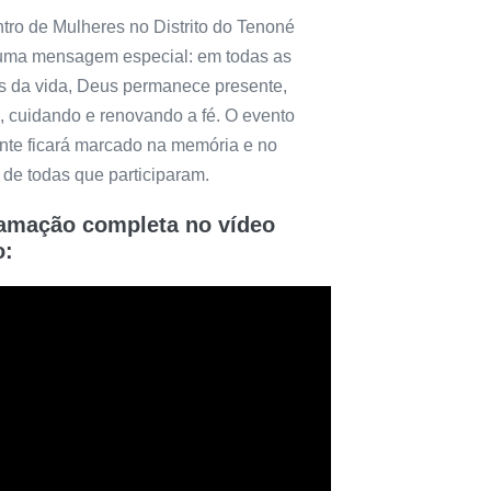
tro de Mulheres no Distrito do Tenoné
uma mensagem especial: em todas as
s da vida, Deus permanece presente,
, cuidando e renovando a fé. O evento
nte ficará marcado na memória e no
 de todas que participaram.
amação completa no vídeo
o: