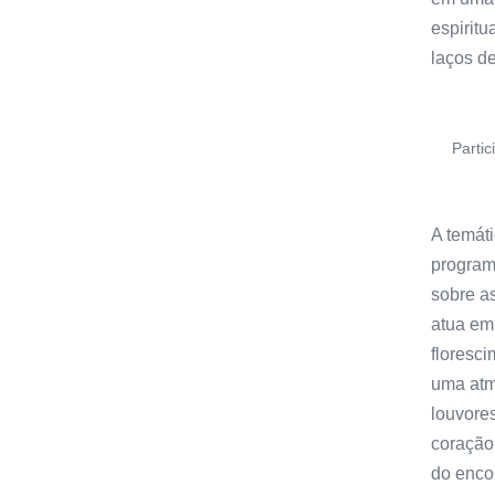
espiritu
laços de
Parti
A temát
programa
sobre a
atua em
floresc
uma atmo
louvore
coração
do enco