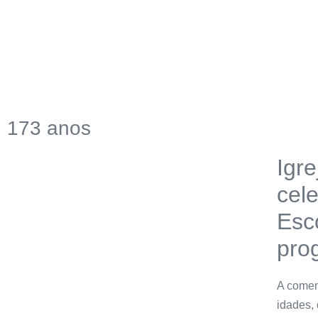
173 anos
Igr
cel
Esc
pro
A comem
idades, 