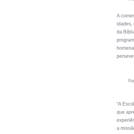
A comem
idades, 
da Bíbli
program
homenag
perseve
Eq
“A Escol
que apr
experiê
a missã