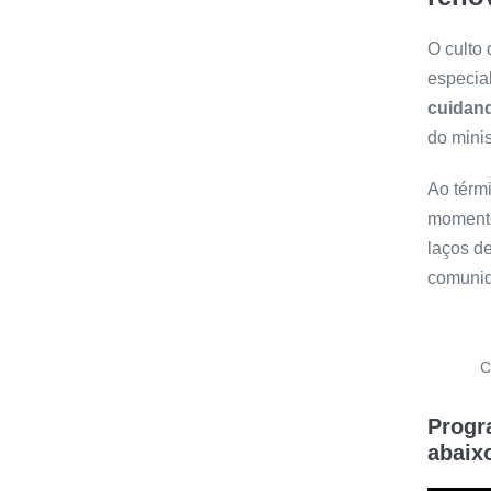
O culto
especia
cuidan
do minis
Ao térm
momento
laços d
comunid
C
Progr
abaix