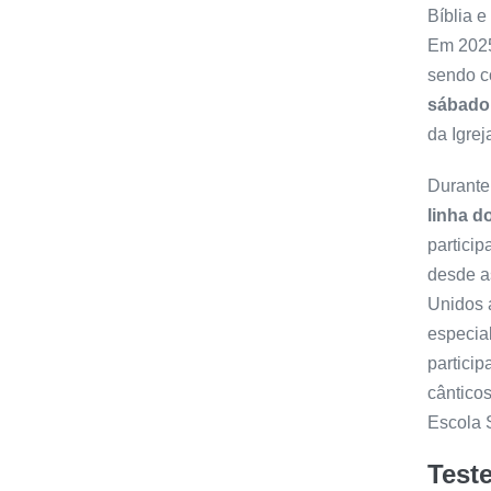
Bíblia e
Em 2025
sendo 
sábado
da Igrej
Durante
linha d
particip
desde a
Unidos 
especial
partici
cânticos
Escola 
Test