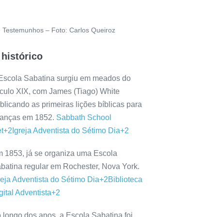
Testemunhos – Foto: Carlos Queiroz
 histórico
Escola Sabatina surgiu em meados do
culo XIX, com James (Tiago) White
blicando as primeiras lições bíblicas para
ianças em 1852.
Sabbath School
t
+2
Igreja Adventista do Sétimo Dia
+2
 1853, já se organiza uma Escola
batina regular em Rochester, Nova York.
reja Adventista do Sétimo Dia
+2
Biblioteca
gital Adventista
+2
 longo dos anos, a Escola Sabatina foi