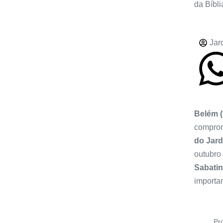
da Bíbli
Jar
Belém 
comprom
do Jar
outubro
Sabati
importan
Pr