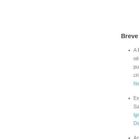
Breve
A 
sé
pu
cr
Ne
Em
Sa
Ig
Di
Ao