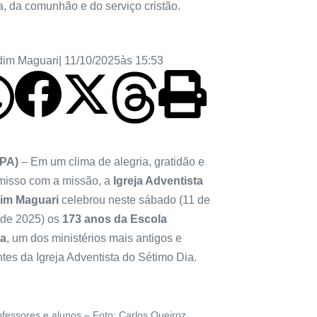
a, da comunhão e do serviço cristão.
dim Maguari
|
11/10/2025
às
15:53
(PA)
– Em um clima de alegria, gratidão e
isso com a missão, a
Igreja Adventista
dim Maguari
celebrou neste sábado (11 de
 de 2025) os
173 anos da Escola
na
, um dos ministérios mais antigos e
tes da Igreja Adventista do Sétimo Dia.
ofessores e alunos – Foto: Carlos Queiroz