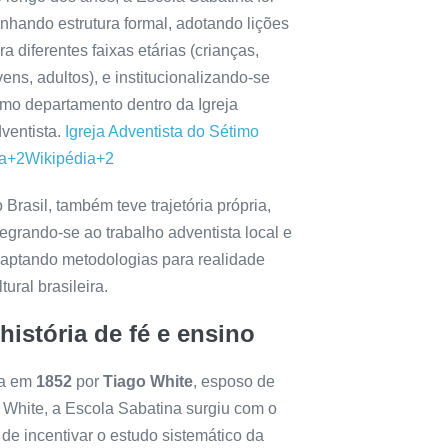
nhando estrutura formal, adotando lições
ra diferentes faixas etárias (crianças,
vens, adultos), e institucionalizando-se
mo departamento dentro da Igreja
ventista.
Igreja Adventista do Sétimo
a
+2
Wikipédia
+2
 Brasil, também teve trajetória própria,
tegrando-se ao trabalho adventista local e
aptando metodologias para realidade
ltural brasileira.
istória de fé e ensino
a em
1852
por
Tiago White
, esposo de
. White, a Escola Sabatina surgiu com o
 de incentivar o estudo sistemático da