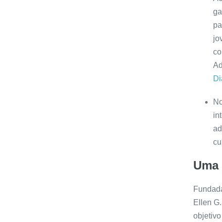
ga
pa
jo
co
Ad
Di
No
in
ad
cu
Uma h
Fundad
Ellen G
objetivo