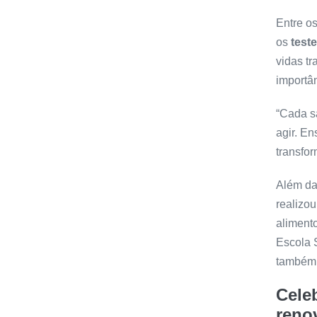
Entre o
os
test
vidas t
importâ
“Cada s
agir. E
transfor
Além da
realizo
aliment
Escola 
também 
Cele
reno