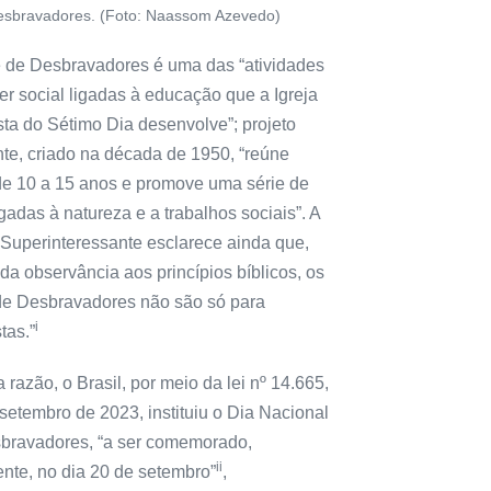
esbravadores. (Foto: Naassom Azevedo)
 de Desbravadores é uma das “atividades
er social ligadas à educação que a Igreja
sta do Sétimo Dia desenvolve”; projeto
nte, criado na década de 1950, “reúne
de 10 a 15 anos e promove uma série de
gadas à natureza e a trabalhos sociais”. A
 Superinteressante esclarece ainda que,
da observância aos princípios bíblicos, os
de Desbravadores não são só para
i
tas.”
 razão, o Brasil, por meio da lei nº 14.665,
setembro de 2023, instituiu o Dia Nacional
bravadores, “a ser comemorado,
ii
nte, no dia 20 de setembro”
,