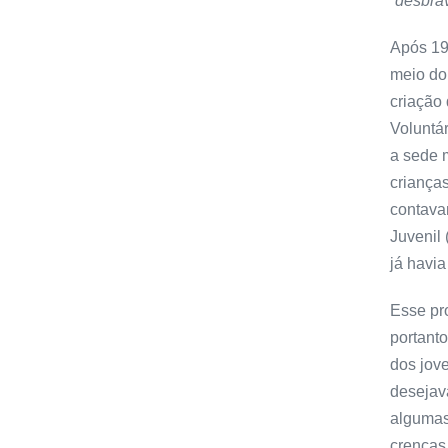
“
desbra
Após 190
meio do
criação
Voluntá
a sede 
criança
contavam
Juvenil
já havi
Esse pr
portant
dos jov
desejav
algumas
crenças 