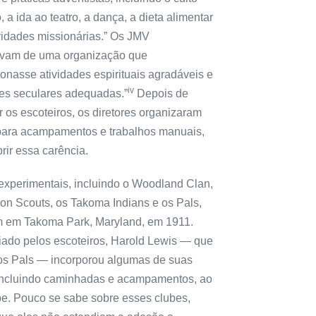
, a ida ao teatro, a dança, a dieta alimentar
ividades missionárias.” Os JMV
avam de uma organização que
onasse atividades espirituais agradáveis ​​e
iv
des seculares adequadas.”
Depois de
 os escoteiros, os diretores organizaram
para acampamentos e trabalhos manuais,
rir essa carência.
experimentais, incluindo o Woodland Clan,
ion Scouts, os Takoma Indians e os Pals,
m em Takoma Park, Maryland, em 1911.
ciado pelos escoteiros, Harold Lewis — que
os Pals — incorporou algumas de suas
 incluindo caminhadas e acampamentos, ao
be. Pouco se sabe sobre esses clubes,