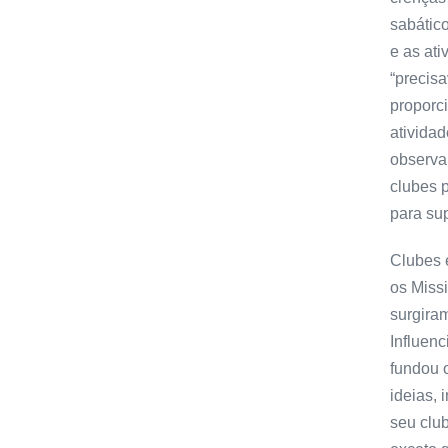
sabático
e as at
“precis
proporci
ativida
observar
clubes 
para sup
Clubes 
os Miss
surgira
Influen
fundou 
ideias,
seu clu