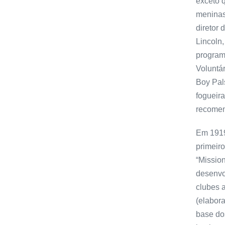
exceto 
meninas
diretor 
Lincoln
program
Voluntá
Boy Pal
fogueira
recomen
Em 1919
primeiro
“Mission
desenvo
clubes a
(elabor
base do