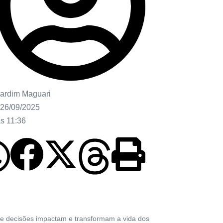
ardim Maguari
26/09/2025
às
11:36
 e decisões impactam e transformam a vida dos