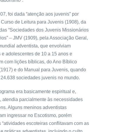
vadorismo
”.
7, foi dada “atenção aos juvenis” por
 Curso de Leitura para Juvenis (1908), da
 das “Sociedades dos Juvenis Missionários
rios” – JMV (1909), pela Associação Geral,
mundial adventista, que envolviam
s e adolescentes de 10 a 15 anos e
 com lições bíblicas, do Ano Bíblico
 (1917) e do Manual para Juvenis, quando
a 24.638 sociedades juvenis no mundo.
ograma era basicamente espiritual e,
o, atendia parcialmente às necessidades
ens. Alguns meninos adventistas
am ingressar no Escotismo, porém
 “atividades escoteiras conflitavam com as
e práticas adventistas, incluindo o culto