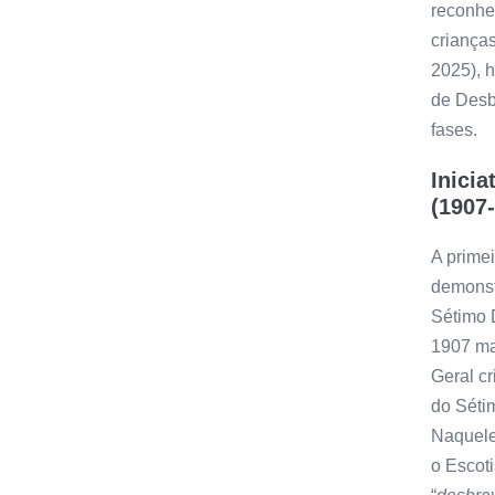
reconhe
crianças
2025), h
de Desb
fases.
Inicia
(1907
A prime
demonstr
Sétimo 
1907 ma
Geral c
do Sétim
Naquele
o Escot