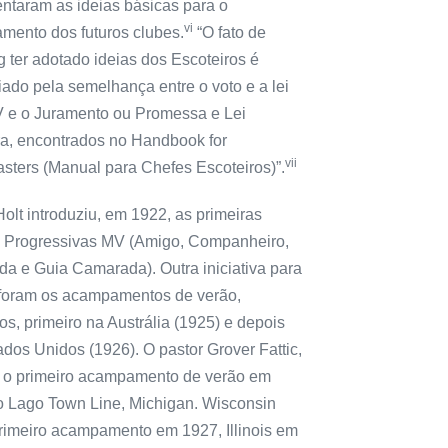
ntaram as ideias básicas para o
vi
amento dos futuros clubes.
“O fato de
 ter adotado ideias dos Escoteiros é
ado pela semelhança entre o voto e a lei
 e o Juramento ou Promessa e Lei
ra, encontrados no Handbook for
vii
sters (Manual para Chefes Escoteiros)”.
Holt introduziu, em 1922, as primeiras
 Progressivas MV (Amigo, Companheiro,
a e Guia Camarada). Outra iniciativa para
 foram os acampamentos de verão,
os, primeiro na Austrália (1925) e depois
dos Unidos (1926). O pastor Grover Fattic,
u o primeiro acampamento de verão em
o Lago Town Line, Michigan. Wisconsin
primeiro acampamento em 1927, Illinois em