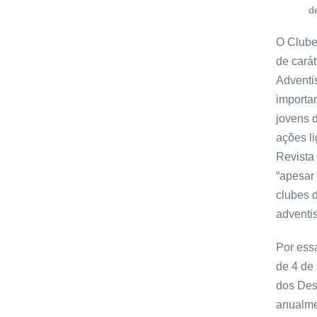
d
O Clube
de carát
Adventi
importa
jovens 
ações li
Revista
“apesar 
clubes 
adventis
Por essa
de 4 de 
dos Des
anualme