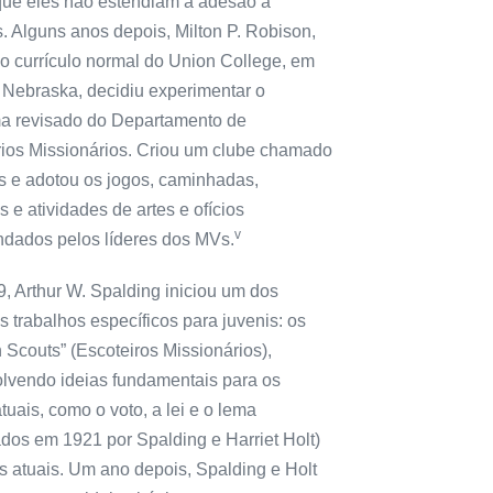
que eles não estendiam a adesão a
. Alguns anos depois, Milton P. Robison,
do currículo normal do Union College, em
, Nebraska, decidiu experimentar o
a revisado do Departamento de
rios Missionários. Criou um clube chamado
s e adotou os jogos, caminhadas,
s e atividades de artes e ofícios
v
dados pelos líderes dos MVs.
, Arthur W. Spalding iniciou um dos
s trabalhos específicos para juvenis: os
 Scouts” (Escoteiros Missionários),
lvendo ideias fundamentais para os
tuais, como o voto, a lei e o lema
ados em 1921 por Spalding e Harriet Holt)
s atuais. Um ano depois, Spalding e Holt