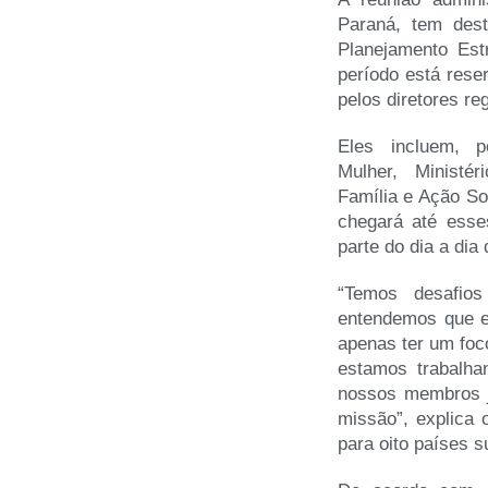
Paraná, tem des
Planejamento Estr
período está rese
pelos diretores re
Eles incluem, p
Mulher, Ministé
Família e Ação So
chegará até esse
parte do dia a di
“Temos desafio
entendemos que e
apenas ter um foc
estamos trabalhan
nossos membros j
missão”, explica 
para oito países s