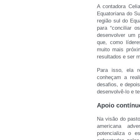
A contadora Celia
Equatoriana do Su
região sul do Equ
para “conciliar 
desenvolver um pl
que, como lídere
muito mais próxi
resultados e ser 
Para isso, ela 
conheçam a reali
desafios, e depoi
desenvolvê-lo e te
Apoio contínu
Na visão do pasto
americana adven
potencializa o e