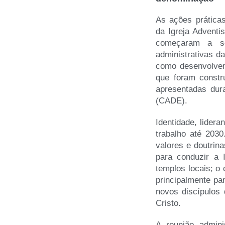
As ações práticas
da Igreja Adventi
começaram a ser
administrativas d
como desenvolver 
que foram constr
apresentadas dur
(CADE).
Identidade, lider
trabalho até 2030
valores e doutrin
para conduzir a 
templos locais; o
principalmente pa
novos discípulos
Cristo.
A reunião admini