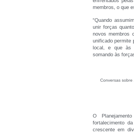
enfrentados pelas
membros, o que es
“Quando assumimo
unir forças quant
novos membros qu
unificado permite 
local, e que às
somando às forças
Conversas sobre 
O Planejamento
fortalecimento d
crescente em di