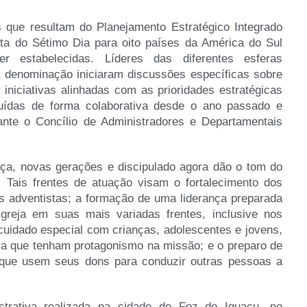
 que resultam do Planejamento Estratégico Integrado
sta do Sétimo Dia para oito países da América do Sul
 estabelecidas. Líderes das diferentes esferas
a denominação iniciaram discussões específicas sobre
iniciativas alinhadas com as prioridades estratégicas
uídas de forma colaborativa desde o ano passado e
ante o Concílio de Administradores e Departamentais
ança, novas gerações e discipulado agora dão o tom do
. Tais frentes de atuação visam o fortalecimento dos
as adventistas; a formação de uma liderança preparada
Igreja em suas mais variadas frentes, inclusive nos
 cuidado especial com crianças, adolescentes e jovens,
ra que tenham protagonismo na missão; e o preparo de
 que usem seus dons para conduzir outras pessoas a
strativa realizada na cidade de Foz do Iguaçu, no