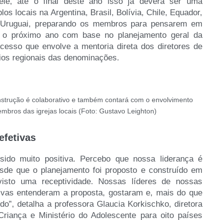
le, até o final deste ano isso já deverá ser uma
los locais na Argentina, Brasil, Bolívia, Chile, Equador,
 Uruguai, preparando os membros para pensarem em
a o próximo ano com base no planejamento geral da
cesso que envolve a mentoria direta dos diretores de
rios regionais das denominações.
strução é colaborativo e também contará com o envolvimento
mbros das igrejas locais (Foto: Gustavo Leighton)
efetivas
sido muito positiva. Percebo que nossa liderança é
sde que o planejamento foi proposto e construído em
visto uma receptividade. Nossas líderes de nossas
ivas entenderam a proposta, gostaram e, mais do que
do”, detalha a professora Glaucia Korkischko, diretora
Criança e Ministério do Adolescente para oito países