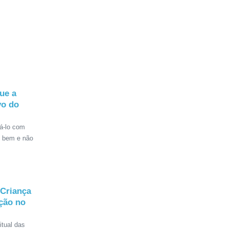
ue a
vo do
zá-lo com
o bem e não
 Criança
ação no
itual das