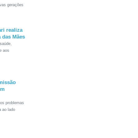
ovas gerações
ri realiza
a das Mães
 saúde,
e aos
missão
om
dos problemas
a ao lado