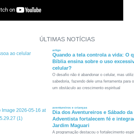
ÚLTIMAS NOTÍCIAS
artigo
Quando a tela controla a vida: O q
Bíblia ensina sobre o uso excessi
celular?
O desafio não é abandonar o celular, mas utili
sabedoria, fazendo dele uma ferramenta para 
um obstáculo ao crescimento espiritual
aventureiros e crianças
Dia dos Aventureiros e Sábado da
Adventista fortalecem fé e integr
Jardim Maguari
A programação destacou o fortalecimento espir