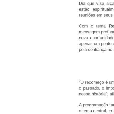
Dia que visa alc
estão espiritua
reuniões em seus 
Com o tema
Re
mensagem profund
nova oportunidad
apenas um ponto d
pela confiança no 
“O recomeço é um 
o passado, o impo
nossa história”, 
A programação ta
o tema central, c