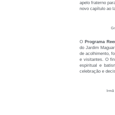
apelo fraterno pa
novo capítulo ao l
Gr
O
Programa Ree
do Jardim Maguari
de acolhimento, f
e visitantes. O f
espiritual e bat
celebração e deci
Irmã 