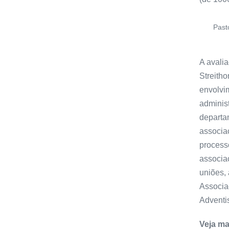
Past
A avalia
Streitho
envolvi
adminis
departam
associaç
process
associa
uniões,
Associa
Adventi
Veja ma