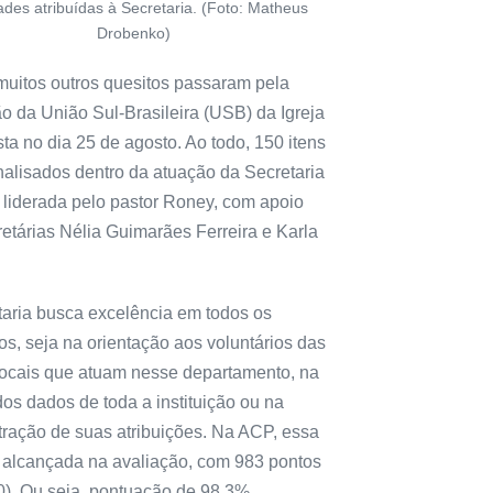
dades atribuídas à Secretaria. (Foto: Matheus
Drobenko)
muitos outros quesitos passaram pela
o da União Sul-Brasileira (USB) da Igreja
ta no dia 25 de agosto. Ao todo, 150 itens
nalisados dentro da atuação da Secretaria
 liderada pelo pastor Roney, com apoio
etárias Nélia Guimarães Ferreira e Karla
taria busca excelência em todos os
s, seja na orientação aos voluntários das
 locais que atuam nesse departamento, na
os dados de toda a instituição ou na
tração de suas atribuições. Na ACP, essa
i alcançada na avaliação, com 983 pontos
0). Ou seja, pontuação de 98,3%.