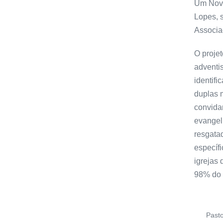
Um Novo
Lopes, s
Associa
O projet
adventis
identif
duplas m
convida
evangel
resgata
específi
igrejas
98% do 
Pasto