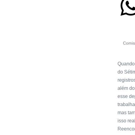
Comiss
Quando s
do Sétim
registr
além dos
esse dep
trabalh
mas tam
isso re
Reencon