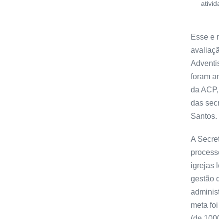
ativi
Esse e 
avaliaçã
Adventis
foram a
da ACP,
das secr
Santos.
A Secre
processo
igrejas
gestão d
adminis
meta fo
(de 100