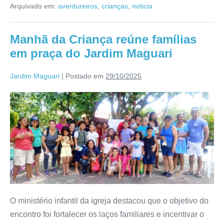
Arquivado em:
aventureiros
,
crianças
,
noticia
Manhã da Criança reúne famílias
em praça do Jardim Maguari
Jardim Maguari
|
Postado em
29/10/2025
O ministério infantil da igreja destacou que o objetivo do
encontro foi fortalecer os laços familiares e incentivar o