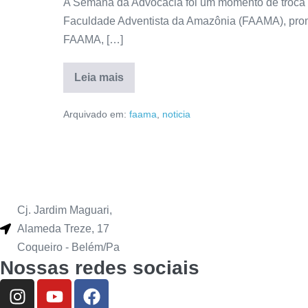
A Semana da Advocacia foi um momento de troca d
Faculdade Adventista da Amazônia (FAAMA), pr
FAAMA, […]
Leia mais
Arquivado em:
faama
,
noticia
Cj. Jardim Maguari,
Alameda Treze, 17
Coqueiro - Belém/Pa
Nossas redes sociais