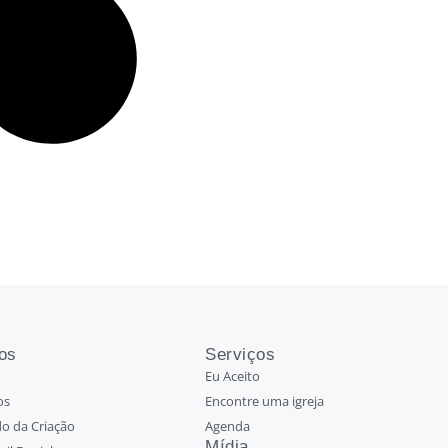
os
Serviços
Eu Aceito
os
Encontre uma igreja
o da Criação
Agenda
Mídia