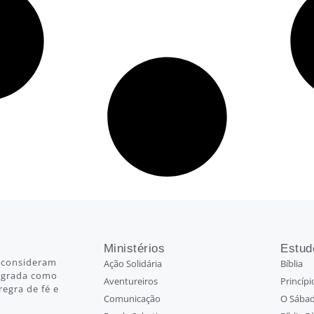
Ministérios
Estud
 consideram
Ação Solidária
Bíblia
Sagrada como
Aventureiros
Princípi
regra de fé e
Comunicação
O Sábad