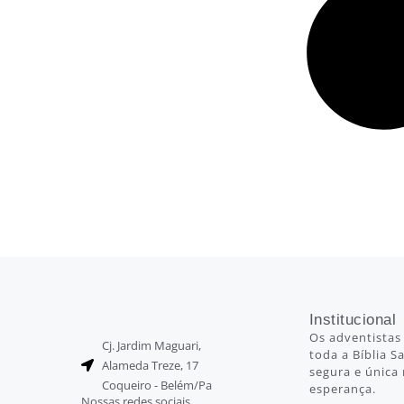
Institucional
Os adventistas
Cj. Jardim Maguari,
toda a Bíblia 
Alameda Treze, 17
segura e única 
Coqueiro - Belém/Pa
esperança.
Nossas redes sociais