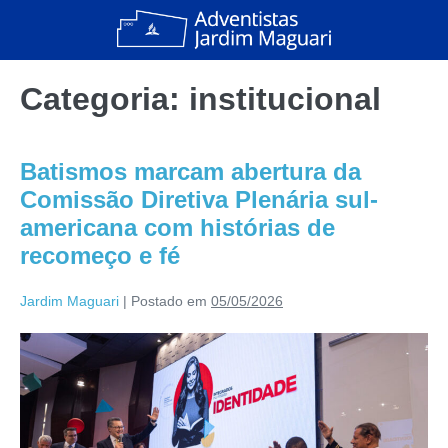
Categoria:
institucional
Batismos marcam abertura da
Comissão Diretiva Plenária sul-
americana com histórias de
recomeço e fé
Jardim Maguari
|
Postado em
05/05/2026