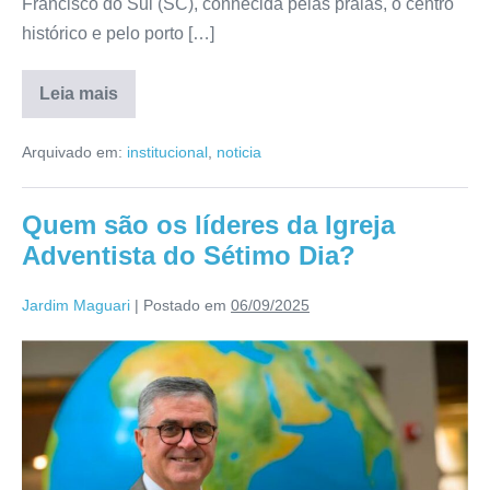
Francisco do Sul (SC), conhecida pelas praias, o centro
histórico e pelo porto […]
Leia mais
Arquivado em:
institucional
,
noticia
Quem são os líderes da Igreja
Adventista do Sétimo Dia?
Jardim Maguari
|
Postado em
06/09/2025