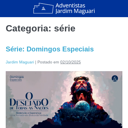
Categoria:
série
Série: Domingos Especiais
Jardim Maguari
|
Postado em
02/10/2025